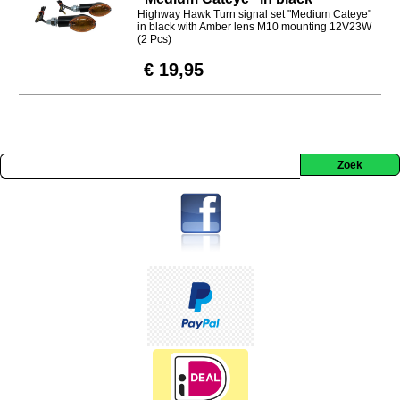
Highway Hawk Turn signal set "Medium Cateye"
in black with Amber lens M10 mounting 12V23W
(2 Pcs)
€ 19,95