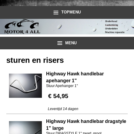
TOPMENU
MENU
sturen en risers
Highway Hawk handlebar
apehanger 1"
Stuur Apehanger 1"
€ 54,95
Levertijd 14 dagen
Highway Hawk handlebar dragstyle
1" large
Stuur DRAGSTYLE 1" zwart, groot.